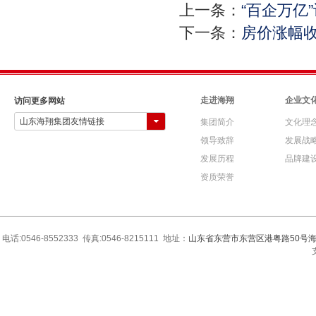
上一条：
“百企万亿
下一条：
房价涨幅收
走进海翔
企业文
访问更多网站
山东海翔集团友情链接
集团简介
文化理
领导致辞
发展战
发展历程
品牌建
资质荣誉
电话:0546-8552333 传真:0546-8215111 地址：
山东省东营市东营区港粤路50号