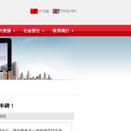
中文版
ENGLISH
力资源
社会责任
联系我们
丰碑！
浏览
融办公、商业商务于一体的城市综合体，