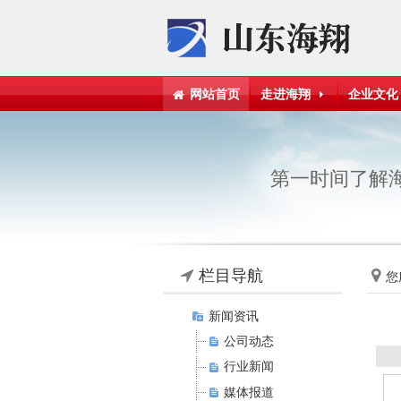
网站首页
走进海翔
企业文化
第一时间了解
栏目导航
您
新闻资讯
公司动态
行业新闻
媒体报道