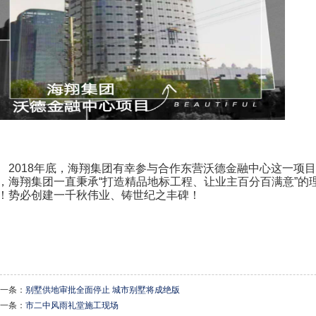
2018年底，海翔集团有幸参与合作东营沃德金融中心这一项
，海翔集团一直秉承“打造精品地标工程、让业主百分百满意
”的
！势必创建一千秋伟业、铸世纪之
丰碑！
一条：
别墅供地审批全面停止 城市别墅将成绝版
一条：
市二中风雨礼堂施工现场