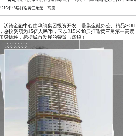
以215米48层打造黄三角第一高度！
沃德金融中心由华纳集团投资开发，是集金融办公、精品SO
，总投资额为15亿人民币，它以215米48层打造黄三角第一高
顶级物种，标榜城市发展的荣耀与辉煌！